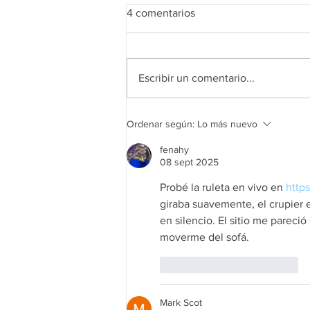
4 comentarios
Escribir un comentario...
Encuentro Nacional AMMMT
Ordenar según:
Lo más nuevo
2019
fenahy
08 sept 2025
Probé la ruleta en vivo en 
http
giraba suavemente, el crupier
en silencio. El sitio me pareci
moverme del sofá.
Me gusta
Reaccionar
Mark Scot