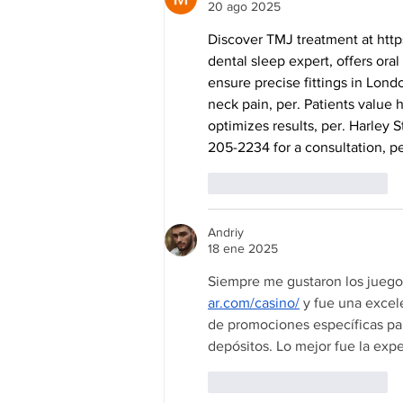
20 ago 2025
Discover TMJ treatment at 
http
dental sleep expert, offers oral
ensure precise fittings in Lond
neck pain, per. Patients value 
optimizes results, per. Harley 
205-2234 for a consultation, pe
Me gusta
Reaccionar
Andriy
18 ene 2025
Siempre me gustaron los juegos
ar.com/casino/
 y fue una exce
de promociones específicas pa
depósitos. Lo mejor fue la expe
Me gusta
Reaccionar