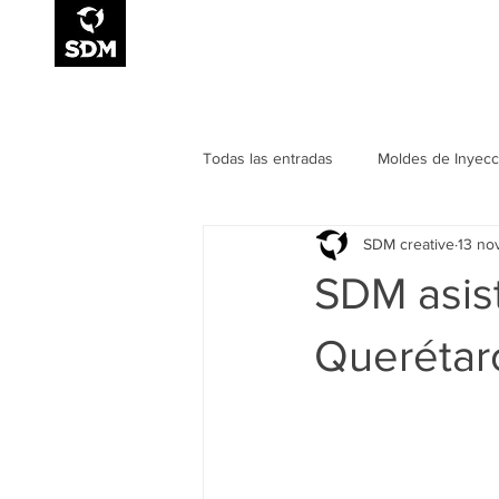
Smart Design for
Manufacturing
Todas las entradas
Moldes de Inyecc
SDM creative
13 no
Eventos
SDM asist
Querétar