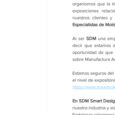
organismos que la im
exposiciones relac
nuestros clientes 
Especialistas de Mol
Al ser 
SDM
 una emp
decir que estamos e
oportunidad de que nu
sobre Manufactura Ad
Estamos seguros del
el nivel de expositor
https://www.meximo
En SDM Smart Design
nuestra industria y e
Fortalecer relaciones