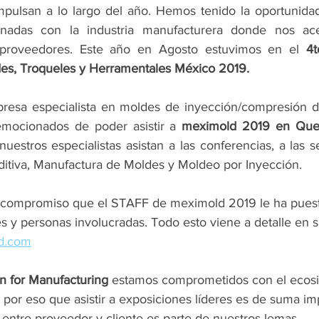
pulsan a lo largo del año. Hemos tenido la oportunidad d
ionadas con la industria manufacturera donde nos a
y proveedores. Este año en Agosto estuvimos en el 
4t
des, Troqueles y Herramentales México 2019.
resa especialista en moldes de inyección/compresión de
mocionados de poder asistir a 
meximold 2019 en Que
estros especialistas asistan a las conferencias, a las s
itiva, Manufactura de Moldes y Moldeo por Inyección.
 compromiso que el STAFF de meximold 2019 le ha puesto
es y personas involucradas. Todo esto viene a detalle en su
ld.com
 for Manufacturing 
estamos comprometidos con el ecosi
s por eso que asistir a exposiciones líderes es de suma im
 entre proveedor y cliente es parte de nuestros lemas.