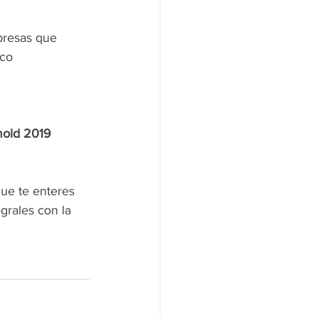
presas que 
co 
mold 2019 
que te enteres 
grales con la 