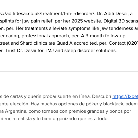
s://aditidesai.co.uk/treatment/t-m-j-disorder/
. Dr. Aditi Desai, a 
 splints for jaw pain relief, per her 2025 website. Digital 3D scans
on, per. Her treatments alleviate symptoms like jaw tenderness a
her caring, professional approach, per. A 3-month follow-up 
Street and Shard clinics are Quad A accredited, per. Contact (0207
r. Trust Dr. Desai for TMJ and sleep disorder solutions.
 de cartas y quería probar suerte en línea. Descubrí 
https://1xbe
lente elección. Hay muchas opciones de póker y blackjack, adem
ra Argentina, como torneos con premios grandes y bonos por 
riencia realista y lo bien organizado que está todo.