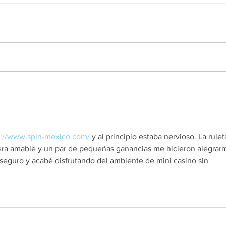
Exposiciones / Convenciones
más importantes en la
manufactura
s://www.spin-mexico.com/
 y al principio estaba nervioso. La rulet
 era amable y un par de pequeñas ganancias me hicieron alegrar
ó seguro y acabé disfrutando del ambiente de mini casino sin 