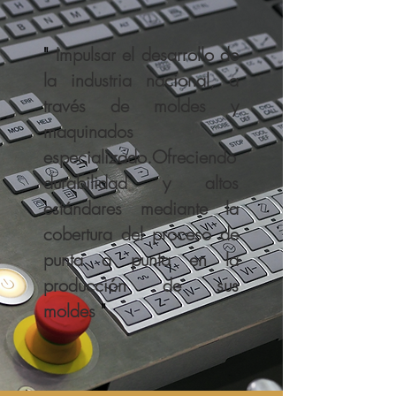
"
Impulsar el desarrollo de
la industria nacional, a
través de moldes y
maquinados
especializado.Ofreciendo
durabilidad y altos
estándares mediante la
cobertura del proceso de
punta a punta en la
producción de sus
moldes
"