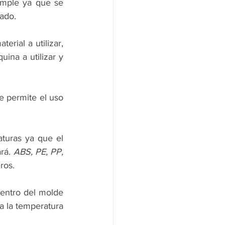
imple ya que se 
eado.
ial a utilizar, 
ina a utilizar y 
e permite el uso 
turas ya que el 
rá. 
ABS, PE, PP, 
ros. 
dentro del molde 
 la temperatura 