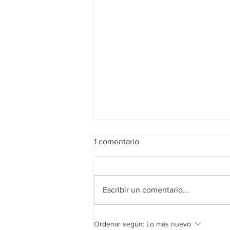
1 comentario
Escribir un comentario...
Las 7 formas más usadas para
Ordenar según:
Lo más nuevo