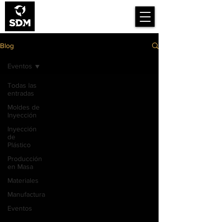
Smart Design for
Manufacturing
Blog
Eventos
Todas las
entradas
Moldes de
Inyección
Inyección
de
Plástico
Producción
en Masa
Materiales
Manufactura
Eventos