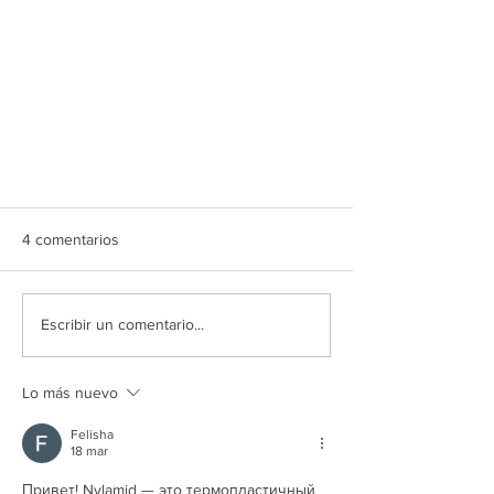
4 comentarios
Escribir un comentario...
Lo más nuevo
Las 7 formas más usadas para
cortar metal
Felisha
18 mar
Привет! Nylamid — это термопластичный 