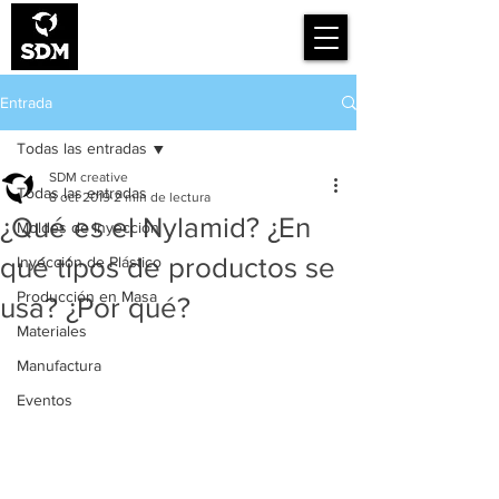
Smart Design for
Manufacturing
Entrada
Todas las entradas
SDM creative
Todas las entradas
8 oct 2019
2 min de lectura
¿Qué es el Nylamid? ¿En
Moldes de Inyección
qué tipos de productos se
Inyección de Plástico
Producción en Masa
usa? ¿Por qué?
Materiales
Manufactura
Eventos