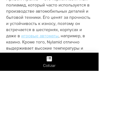
полиамид, который часто используется в 
производстве автомобильных деталей и 
бытовой техники. Его ценят за прочность 
и устойчивость к износу, поэтому он 
встречается в шестернях, корпусах и 
даже в 
игровые автоматы
, например, в 
казино. Кроме того, Nylamid отлично 
выдерживает высокие температуры и 
химические воздействия, что делает его 
универсальным материалом. Его 
Cotizar
добавляют в различные смеси, чтобы 
улучшить долговечность и стабильность 
изделий. Именно поэтому этот материал 
так популярен в промышленности.