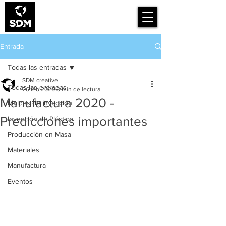
Smart Design for
Manufacturing
Entrada
Todas las entradas
SDM creative
Todas las entradas
26 feb 2020
3 min de lectura
Manufactura 2020 -
Moldes de Inyección
Predicciones importantes
Inyección de Plástico
Producción en Masa
Materiales
Manufactura
Eventos