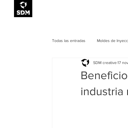
Smart Design for
Manufacturing
Todas las entradas
Moldes de Inyecc
SDM creative
17 no
Eventos
Benefici
industria