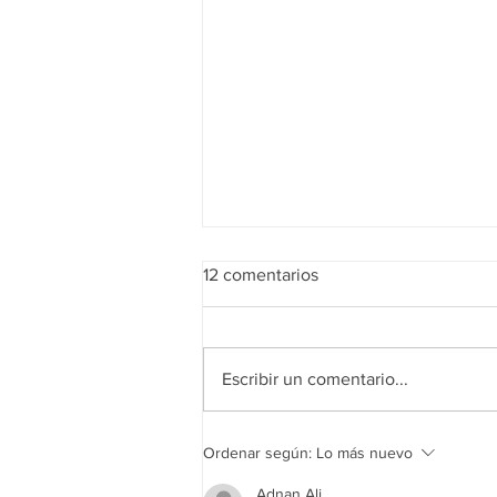
12 comentarios
Escribir un comentario...
La seguridad en la
Ordenar según:
Lo más nuevo
manufactura durante la
pandemia
Adnan Ali