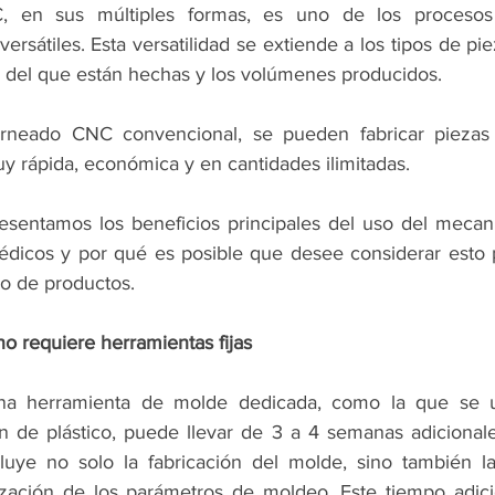
 en sus múltiples formas, es uno de los procesos d
rsátiles. Esta versatilidad se extiende a los tipos de p
al del que están hechas y los volúmenes producidos.
rneado CNC convencional, se pueden fabricar piezas 
 rápida, económica y en cantidades ilimitadas. 
resentamos los beneficios principales del uso del meca
édicos y por qué es posible que desee considerar esto 
lo de productos.
 requiere herramientas fijas
na herramienta de molde dedicada, como la que se util
n de plástico, puede llevar de 3 a 4 semanas adicional
cluye no solo la fabricación del molde, sino también l
ización de los parámetros de moldeo. Este tiempo adici