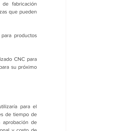
e fabricación 
iezas que pueden 
para productos 
nizado CNC para 
para su próximo 
izaría para el 
es de tiempo de 
a aprobación de 
onal y costo de 